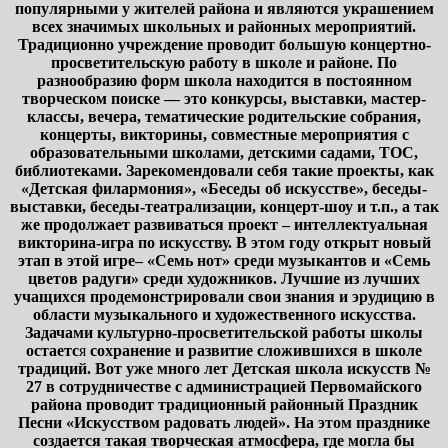
популярными у жителей района и являются украшением
всех значимых школьных и районных мероприятий.
Традиционно учреждение проводит большую концертно-
просветительскую работу в школе и районе. По
разнообразию форм школа находится в постоянном
творческом поиске — это конкурсы, выставки, мастер-
классы, вечера, тематические родительские собрания,
концерты, викторины, совместные мероприятия с
образовательными школами, детскими садами, ТОС,
библиотеками. Зарекомендовали себя такие проекты, как
«Детская филармония», «Беседы об искусстве», беседы-
выставки, беседы-театрализации, концерт-шоу и т.п., а так
же продолжает развиваться проект – интеллектуальная
викторина-игра по искусству. В этом году открыт новый
этап в этой игре– «Семь нот» среди музыкантов и «Семь
цветов радуги» среди художников. Лучшие из лучших
учащихся продемонстрировали свои знания и эрудицию в
области музыкального и художественного искусства.
Задачами культурно-просветительской работы школы
остаетс
я
сохранение и развитие сложившихся в школе
традиций. Вот уже много лет Детская школа искусств №
27 в сотрудничестве с администрацией Первомайского
района проводит традиционный районный Праздник
Песни «Искусством радовать людей». На этом празднике
создается такая творческая атмосфера, где могла бы