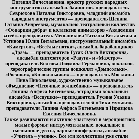
Евгения Вячеславовна, оркестр русских народных
инструментов и ансамбль баянистов- преподаватель
Севрюкова Наталья Викторовна, младший ансамбль
народных инструментов — преподаватель Щепина
Татьяна Андреевна, музыкально-театральный коллектив
«Фонарики добра» и коллектив аниматоров «Академики
затей»- преподаватель Меньшикова Татьяна Витальевна и
Устинова Юлия Витальевна, инструментальный ансамбль
«Камертон», «Весёлые нотки», ансамбль барабанщиков
«Драм» — преподаватель Гусак Ольга Викторовна,
ансамбли синтезаторов «Радуга» и «Маэстро»-
преподаватель Болгова Людмила Германовна, вокально-
хореографические группы дошколят «Домисольки»,
«Росинки», «Колокольчики» — преподаватель Москвина
Нина Николаевна, художественно-музыкальное
объединение «Песочные волшебники» — преподаватель
Ляпина Анфиса Евгеньевна, эстрадный вокальный
ансамбль «Веснушки»- преподаватель Русина Ульяна
Викторовна, ансамбль преподавателей «Лики музыки»-
преподаватели Ляпина Анфиса Евгеньевна и Изразцова
Евгения Вячеславовна.
Т
акже развиваются и активно участвуют в мероприятиях
малые формы: инструментальные, вокальные и
смешанные дуэты, парные конферансы, ансамбли
«Учитель – ученик». Все эти коллективы уже стали