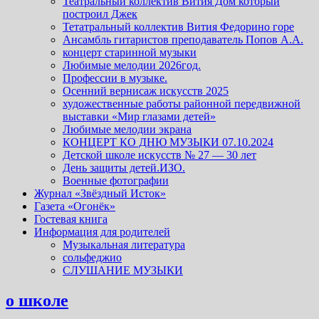
Театральный коллектив Вития Дом который
построил Джек
Тетатральный коллектив Вития Федорино горе
Ансамбль гитаристов преподаватель Попов А.А.
концерт старинной музыки
Любимые мелодии 2026год.
Профессии в музыке.
Осенний вернисаж искусств 2025
художественные работы районной передвижной
выставки «Мир глазами детей»
Любимые мелодии экрана
КОНЦЕРТ КО ДНЮ МУЗЫКИ 07.10.2024
Детской школе искусств № 27 — 30 лет
День защиты детей.ИЗО.
Военные фотографии
Журнал «Звёздный Исток»
Газета «Огонёк»
Гостевая книга
Информация для родителей
Музыкальная литература
сольфеджио
СЛУШАНИЕ МУЗЫКИ
о школе