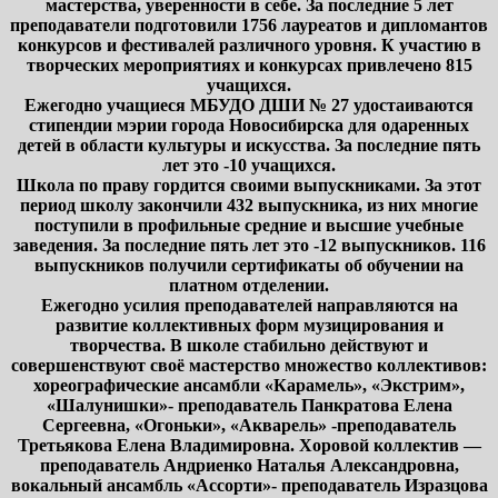
мастерства, уверенности в себе. За последние 5 лет
преподаватели подготовили 1756 лауреатов и дипломантов
конкурсов и фестивалей различного уровня. К участию в
творческих мероприятиях и конкурсах привлечено 815
учащихся.
Ежегодно учащиеся МБУДО ДШИ № 27 удостаиваются
стипендии мэрии города Новосибирска для одаренных
детей в области культуры и искусства. За последние пять
лет это -10 учащихся.
Школа по праву гордится своими выпускниками. За этот
период школу закончили 432 выпускника, из них многие
поступили в профильные средние и высшие учебные
заведения. За последние пять лет это -12 выпускников. 116
выпускников получили сертификаты об обучении на
платном отделении.
Ежегодно усилия преподавателей направляются на
развитие коллективных форм музицирования и
творчества. В школе стабильно действуют и
совершенствуют своё мастерство множество коллективов:
хореографические ансамбли «Карамель», «Экстрим»,
«Шалунишки»- преподаватель Панкратова Елена
Сергеевна, «Огоньки», «Акварель» -преподаватель
Третьякова Елена Владимировна. Хоровой коллектив —
преподаватель Андриенко Наталья Александровна,
вокальный ансамбль «Ассорти»- преподаватель Изразцова