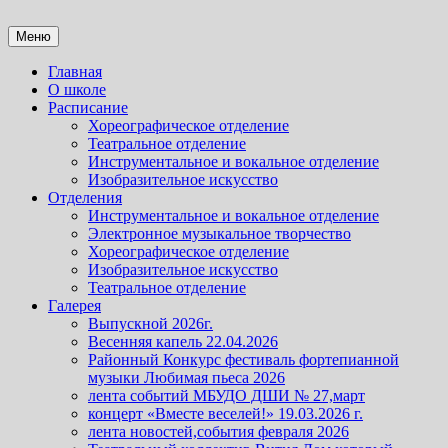
Перейти
к
Детская школа искусств №27
Детская школа искусств №27
Меню
содержимому
Главная
О школе
Расписание
Хореографическое отделение
Театральное отделение
Инструментальное и вокальное отделение
Изобразительное искусство
Отделения
Инструментальное и вокальное отделение
Электронное музыкальное творчество
Хореографическое отделение
Изобразительное искусство
Театральное отделение
Галерея
Выпускной 2026г.
Весенняя капель 22.04.2026
Районный Конкурс фестиваль фортепианной
музыки Любимая пьеса 2026
лента событий МБУДО ДШИ № 27,март
концерт «Вместе веселей!» 19.03.2026 г.
лента новостей,события февраля 2026