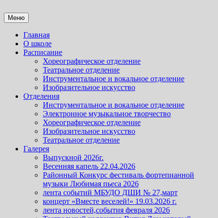
Перейти
к
Детская школа искусств №27
Детская школа искусств №27
Меню
содержимому
Главная
О школе
Расписание
Хореографическое отделение
Театральное отделение
Инструментальное и вокальное отделение
Изобразительное искусство
Отделения
Инструментальное и вокальное отделение
Электронное музыкальное творчество
Хореографическое отделение
Изобразительное искусство
Театральное отделение
Галерея
Выпускной 2026г.
Весенняя капель 22.04.2026
Районный Конкурс фестиваль фортепианной
музыки Любимая пьеса 2026
лента событий МБУДО ДШИ № 27,март
концерт «Вместе веселей!» 19.03.2026 г.
лента новостей,события февраля 2026