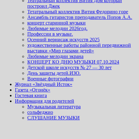
Театральный коллектив Вития Дом который
построил Джек
Тетатральный коллектив Вития Федорино горе
Ансамбль гитаристов преподаватель Попов А.А.
концерт старинной музыки
Любимые мелодии 2026год.
Профессии в музыке.
Осенний вернисаж искусств 2025
художественные работы районной передвижной
выставки «Мир глазами детей»
Любимые мелодии экрана
КОНЦЕРТ КО ДНЮ МУЗЫКИ 07.10.2024
Детской школе искусств № 27 — 30 лет
День защиты детей.ИЗО.
Военные фотографии
Журнал «Звёздный Исток»
Газета «Огонёк»
Гостевая книга
Информация для родителей
Музыкальная литература
сольфеджио
СЛУШАНИЕ МУЗЫКИ