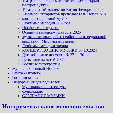
Театральный коллектив Вития Дом который
построил Джек
Тетатральный коллектив Вития Федорино горе
Ансамбль гитаристов преподаватель Попов А.А.
концерт старинной музыки
Любимые мелодии 2026год.
Профессии в музыке.
Осенний вернисаж искусств 2025
художественные работы районной передвижной
выставки «Мир глазами детей»
Любимые мелодии экрана
КОНЦЕРТ КО ДНЮ МУЗЫКИ 07.10.2024
Детской школе искусств № 27 — 30 лет
День защиты детей.ИЗО.
Военные фотографии
Журнал «Звёздный Исток»
Газета «Огонёк»
Гостевая книга
Информация для родителей
Музыкальная литература
сольфеджио
СЛУШАНИЕ МУЗЫКИ
Инструментальное исполнительство