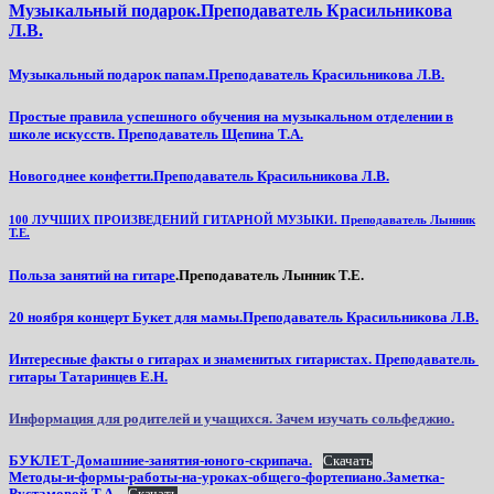
Музыкальный подарок.Преподаватель Красильникова
Л.В.
Музыкальный подарок папам.Преподаватель Красильникова Л.В.
Простые правила успешного обучения на музыкальном отделении в
школе искусств. Преподаватель Щепина Т.А.
Новогоднее конфетти.Преподаватель Красильникова Л.В.
100 ЛУЧШИХ ПРОИЗВЕДЕНИЙ ГИТАРНОЙ МУЗЫКИ. Преподаватель Лынник
Т
.Е.
Польза занятий на гитаре
.Преподаватель Лынник Т.Е.
20 ноября концерт Букет для мамы.Преподаватель Красильникова Л.В.
Интересные факты о гитарах и знаменитых гитаристах. Преподаватель
гитары Татаринцев Е.Н.
Информация для родителей и учащихся. Зачем изучать сольфеджио.
БУКЛЕТ-Домашние-занятия-юного-скрипача.
Скачать
Методы-и-формы-работы-на-уроках-общего-фортепиано.Заметка-
Рустамовой-Т.А
.
Скачать