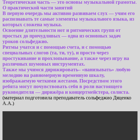
Теоретическая часть — это основы музыкальной грамоты
.
О
практической части занятий
В первую очередь мы активно развиваем слух — учим его
распознавать те самые элементы музыкального языка, из
которых сложена музыка.
Освоение длительности нот и ритмических групп от
простых до причудливых — одна из основных задач
уроков сольфеджио.
Ритмы учатся и с помощью счета, и с помощью
специальных слогов (та, ти, ту), и просто через
простукивание и прохлопывание, а также через игру на
различных шумовых инструментах.
Также мы учимся дирижировать– «нанизывать» любую
мелодию на равномерную временную шкалу,
изображаемую четкими жестами. Посредством этого
ребята могут почувствовать себя в роли настоящего
руководителя — дирижёра и концертмейстера, солиста.
(материал подготовила преподаватель сольфеджио Дяценко
А.А.)