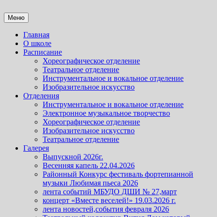
Перейти
к
Детская школа искусств №27
Детская школа искусств №27
Меню
содержимому
Главная
О школе
Расписание
Хореографическое отделение
Театральное отделение
Инструментальное и вокальное отделение
Изобразительное искусство
Отделения
Инструментальное и вокальное отделение
Электронное музыкальное творчество
Хореографическое отделение
Изобразительное искусство
Театральное отделение
Галерея
Выпускной 2026г.
Весенняя капель 22.04.2026
Районный Конкурс фестиваль фортепианной
музыки Любимая пьеса 2026
лента событий МБУДО ДШИ № 27,март
концерт «Вместе веселей!» 19.03.2026 г.
лента новостей,события февраля 2026